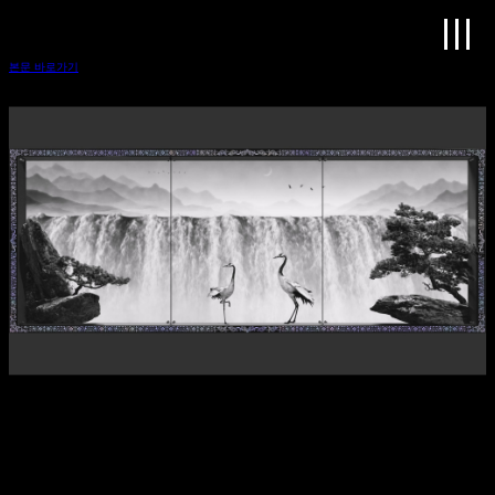
'가경산수 [假景山水]' > contents
본문 바로가기
'가경산수 [假景山水]'
와이디자인랩 오리지널 미디어아트