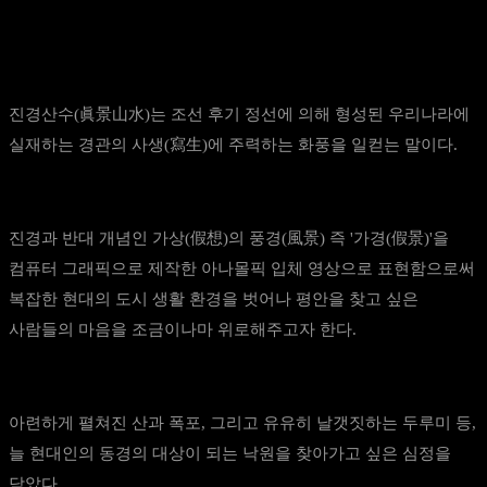
아나몰픽 영상
진경산수(眞景山水)는 조선 후기 정선에 의해 형성된 우리나라에
실재하는 경관의 사생(寫生)에 주력하는 화풍을 일컫는 말이다.
진경과 반대 개념인 가상(假想)의 풍경(風景) 즉 '가경(假景)'을
컴퓨터 그래픽으로 제작한 아나몰픽 입체 영상으로 표현함으로써
복잡한 현대의 도시 생활 환경을 벗어나 평안을 찾고 싶은
사람들의 마음을 조금이나마 위로해주고자 한다.
아련하게 펼쳐진 산과 폭포, 그리고 유유히 날갯짓하는 두루미 등,
늘 현대인의 동경의 대상이 되는 낙원을 찾아가고 싶은 심정을
담았다.