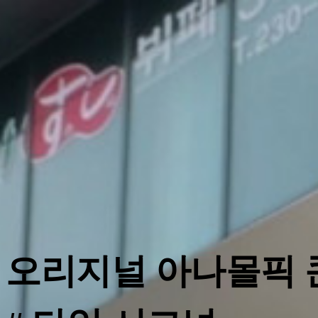
오리지널 아나몰픽 콘텐츠 프로젝트 
본문 바로가기
메인메뉴
About
Contents
Gallery
Recruit
Contact
오리지널 아나몰픽 